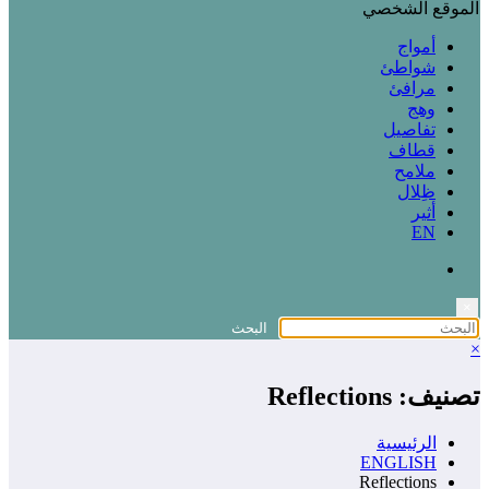
الموقع الشخصي
أمواج
شواطئ
مرافئ
وهج
تفاصيل
قطاف
ملامح
ظِلال
أثير
EN
×
×
تصنيف: Reflections
الرئيسية
ENGLISH
Reflections