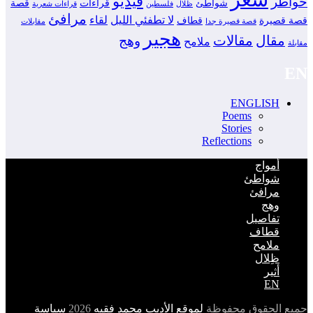
فيديو
خواطر
شواطئ
قراءات
قصة
ظلال
فلسطين
قراءات شعرية
مرافئ
لا تطفئي الليل
لقاء
قصة قصيرة
قطاف
قصة قصيرة جدا
مقابلات
هجير
مقال
مقالات
وهج
ملامح
مقابلة
EN
ENGLISH
Poems
Stories
Reflections
أمواج
شواطئ
مرافئ
وهج
تفاصيل
قطاف
ملامح
ظِلال
أثير
EN
جميع الحقوق محفوظة
لموقع الأديب محمد فقيه
2026
سياسة