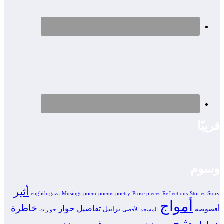
قريبًا
وسوم
أثير
english
gaza
Musings
poem
poems
poetry
Prose pieces
Reflections
Stories
Story
أمواج
خاطرة
حوار
تفاصيل
أقصوصة
تراتيل
المسجد الأقصى
حوارات
شعر