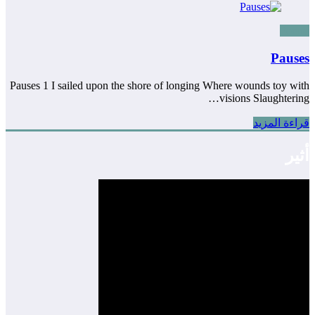
Poems
Pauses
Pauses 1 I sailed upon the shore of longing Where wounds toy with
visions Slaughtering…
قراءة المزيد
أثير