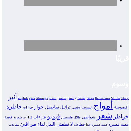
قريبًا
وسوم
أثير
english
gaza
Musings
poem
poems
poetry
Prose pieces
Reflections
Stories
Story
أمواج
خاطرة
حوار
تفاصيل
أقصوصة
تراتيل
المسجد الأقصى
حوارات
شعر
فيديو
خواطر
شواطئ
قراءات
قصة
ظلال
فلسطين
قراءات شعرية
مرافئ
لا تطفئي الليل
لقاء
قصة قصيرة
قطاف
قصة قصيرة جدا
مقابلات