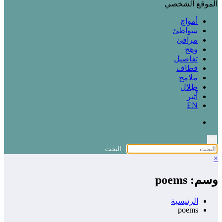
الموقع الشخصي
أمواج
شواطئ
مرافئ
وهج
تفاصيل
قطاف
ملامح
ظِلال
أثير
EN
×
×
وسم: poems
الرئيسية
poems