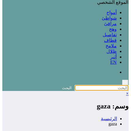
الموقع الشخصي
أمواج
شواطئ
مرافئ
وهج
تفاصيل
قطاف
ملامح
ظِلال
أثير
EN
×
×
وسم: gaza
الرئيسية
gaza