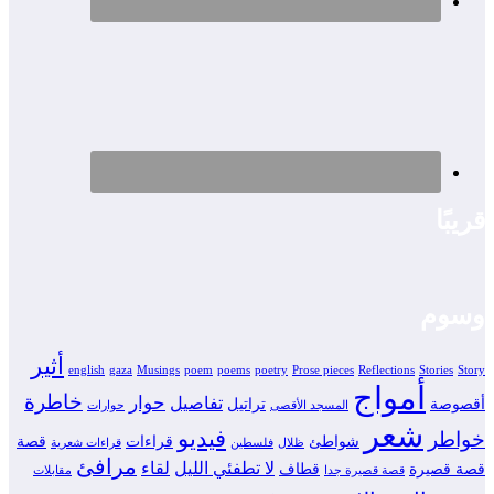
قريبًا
وسوم
أثير
english
gaza
Musings
poem
poems
poetry
Prose pieces
Reflections
Stories
Story
أمواج
خاطرة
حوار
تفاصيل
أقصوصة
تراتيل
المسجد الأقصى
حوارات
شعر
فيديو
خواطر
شواطئ
قراءات
قصة
ظلال
فلسطين
قراءات شعرية
مرافئ
لا تطفئي الليل
لقاء
قصة قصيرة
قطاف
قصة قصيرة جدا
مقابلات