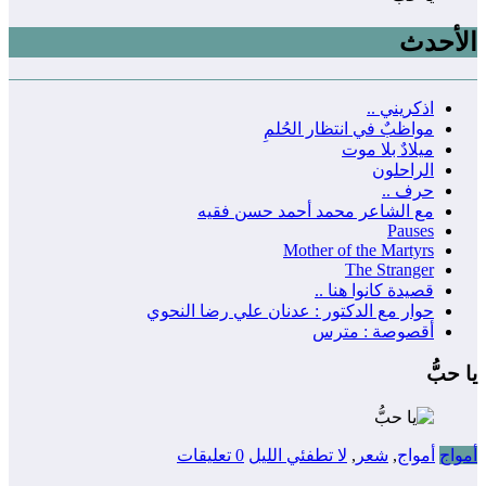
الأحدث
اذكريني ..
مواظبٌ في انتظار الحُلمِ
ميلادٌ بلا موت
الراحلون
حرف ..
مع الشاعر محمد أحمد حسن فقيه
Pauses
Mother of the Martyrs
The Stranger
قصيدة كانوا هنا ..
حوار مع الدكتور : عدنان علي رضا النحوي
أقصوصة : مترس
يا حبُّ
أمواج
أمواج
,
شعر
,
لا تطفئي الليل
0 تعليقات