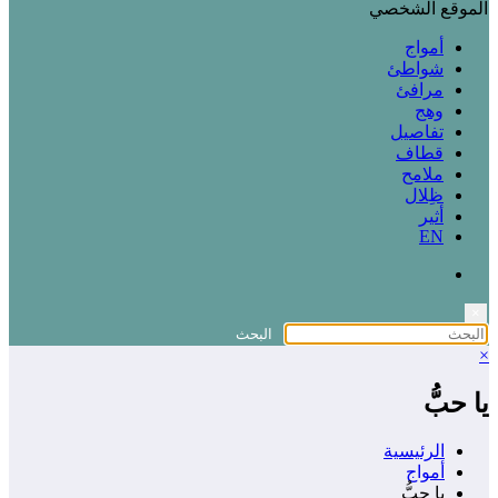
الموقع الشخصي
أمواج
شواطئ
مرافئ
وهج
تفاصيل
قطاف
ملامح
ظِلال
أثير
EN
×
×
يا حبُّ
الرئيسية
أمواج
يا حبُّ