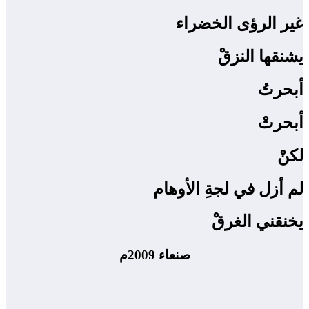
غير الرؤى الخضراء
يشنقها النزقْ
أبحرتُ
أبحرتْ
لكنْ
لم أزل في لجةِ الأوهام
يخنقني الغرقْ
صنعاء 2009م