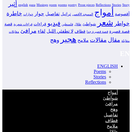
أثير
english
gaza
Musings
poem
poems
poetry
Prose pieces
Reflections
Stories
Story
أمواج
خاطرة
حوار
تفاصيل
أقصوصة
تراتيل
المسجد الأقصى
حوارات
شعر
فيديو
خواطر
شواطئ
قراءات
قصة
ظلال
فلسطين
قراءات شعرية
مرافئ
لا تطفئي الليل
لقاء
قصة قصيرة
قطاف
قصة قصيرة جدا
مقابلات
هجير
مقال
مقالات
وهج
ملامح
مقابلة
EN
ENGLISH
Poems
Stories
Reflections
أمواج
شواطئ
مرافئ
وهج
تفاصيل
قطاف
ملامح
ظِلال