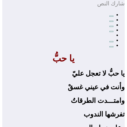
شارك النص
يا حبُّ
يا حبُّ لا تعجل عليّ
وأنت في عيني غسقْ
وامتـــدت الطرقاتُ
تفرشها الندوب