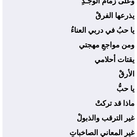
وعلى زمام الوجـدِ
يذرعها الفرقْ
يا حبُ في دربي العناءُ
ومن مواجعِ مهجتي
يقتات أحلامي
الأرقْ
يا حبُّ
ماذا قد تركتْ
غير الترقب والذبولْ
غير المعاني الصاخباتِ