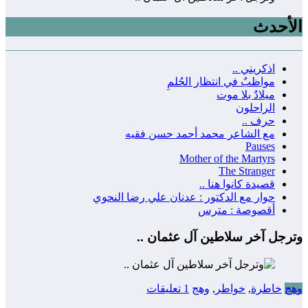
الأحدث
اذكريني ..
مواظبٌ في انتظار الحُلمِ
ميلادٌ بلا موت
الراحلون
حرف ..
مع الشاعر محمد أحمد حسن فقيه
Pauses
Mother of the Martyrs
The Stranger
قصيدة كانوا هنا ..
حوار مع الدكتور : عدنان علي رضا النحوي
أقصوصة : مترس
وترجل آخر سلاطين آل عثمان ..
وهج
خاطرة
,
خواطر
,
وهج
1 تعليقات