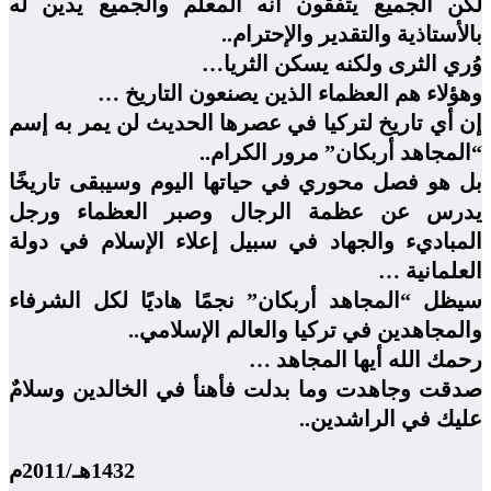
لكن الجميع يتفقون أنه المعلم والجميع يدين له
بالأستاذية والتقدير والإحترام..
وُري الثرى ولكنه يسكن الثريا…
وهؤلاء هم العظماء الذين يصنعون التاريخ …
إن أي تاريخ لتركيا في عصرها الحديث لن يمر به إسم
“المجاهد أربكان” مرور الكرام..
بل هو فصل محوري في حياتها اليوم وسيبقى تاريخًا
يدرس عن عظمة الرجال وصبر العظماء ورجل
المباديء والجهاد في سبيل إعلاء الإسلام في دولة
العلمانية …
سيظل “المجاهد أربكان” نجمًا هاديًا لكل الشرفاء
والمجاهدين في تركيا والعالم الإسلامي..
رحمك الله أيها المجاهد …
صدقت وجاهدت وما بدلت فأهنأ في الخالدين وسلامٌ
عليك في الراشدين..
1432هـ/2011م