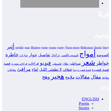
قريبًا
وسوم
أثير
english
gaza
Musings
poem
poems
poetry
Prose pieces
Reflections
Stories
Story
أمواج
خاطرة
حوار
تفاصيل
أقصوصة
تراتيل
المسجد الأقصى
حوارات
شعر
فيديو
خواطر
شواطئ
قراءات
قصة
ظلال
فلسطين
قراءات شعرية
مرافئ
لا تطفئي الليل
لقاء
قصة قصيرة
قطاف
قصة قصيرة جدا
مقابلات
هجير
مقال
مقالات
وهج
ملامح
مقابلة
EN
ENGLISH
Poems
Stories