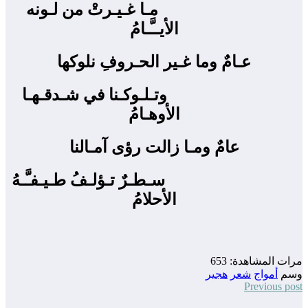
مـا غـيـرتْ من لـونه
الأيــَّـامُ
عـامٌ وما غـير الحـروفِ نلوكها
وتـلـوكـنا في شـدقـهـا
الأوهـامُ
عامٌ ومـا زالت رؤى آمـالنا
سـطـرٌ تـؤلـفُ طـيـفـَّـهُ
الأحلامُ
مرات المشاهدة:
653
وسم
أمواج
شعر
هجير
Previous post