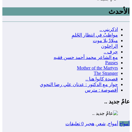
الأحدث
اذكريني ..
مواظبٌ في انتظار الحُلمِ
ميلادٌ بلا موت
الراحلون
حرف ..
مع الشاعر محمد أحمد حسن فقيه
Pauses
Mother of the Martyrs
The Stranger
قصيدة كانوا هنا ..
حوار مع الدكتور : عدنان علي رضا النحوي
أقصوصة : مترس
عامٌ جديد ..
أمواج
أمواج
,
شعر
,
هجير
0 تعليقات