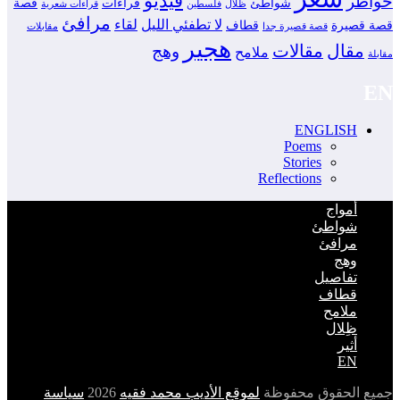
فيديو
خواطر
شواطئ
قراءات
قصة
ظلال
فلسطين
قراءات شعرية
مرافئ
لا تطفئي الليل
لقاء
قصة قصيرة
قطاف
قصة قصيرة جدا
مقابلات
هجير
مقال
مقالات
وهج
ملامح
مقابلة
EN
ENGLISH
Poems
Stories
Reflections
أمواج
شواطئ
مرافئ
وهج
تفاصيل
قطاف
ملامح
ظِلال
أثير
EN
جميع الحقوق محفوظة
لموقع الأديب محمد فقيه
2026
سياسة