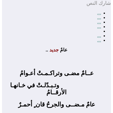
شارك النص
عامٌ
جديد
..
عــامٌ مضـى وتراكـمـتْ أعـوامُ
وتـبـدّلـتْ في خـانهـا
الأرقــامُ
عامٌ مـضــى والجرحُ قان ٍ أحمـرٌ