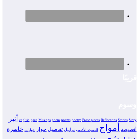
قريبًا
وسوم
أثير
english
gaza
Musings
poem
poems
poetry
Prose pieces
Reflections
Stories
Story
أمواج
خاطرة
حوار
تفاصيل
أقصوصة
تراتيل
المسجد الأقصى
حوارات
شعر