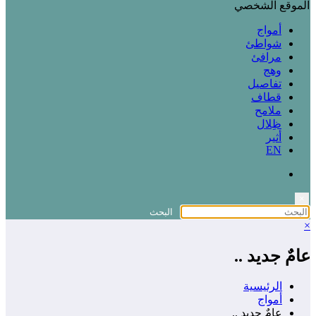
الموقع الشخصي
أمواج
شواطئ
مرافئ
وهج
تفاصيل
قطاف
ملامح
ظِلال
أثير
EN
×
×
عامٌ جديد ..
الرئيسية
أمواج
عامٌ جديد ..