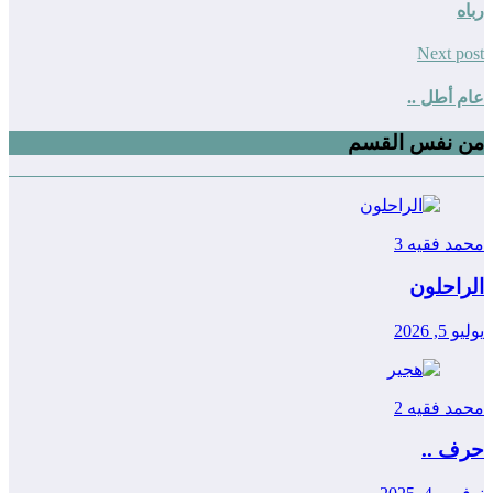
رباه
Next post
عام أطل ..
من نفس القسم
محمد فقيه
3
الراحلون
يوليو 5, 2026
محمد فقيه
2
حرف ..