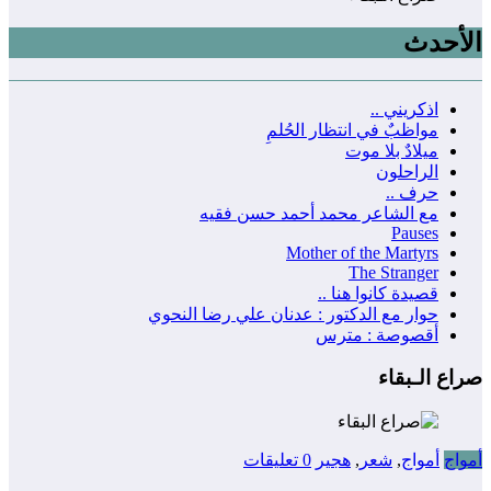
الأحدث
اذكريني ..
مواظبٌ في انتظار الحُلمِ
ميلادٌ بلا موت
الراحلون
حرف ..
مع الشاعر محمد أحمد حسن فقيه
Pauses
Mother of the Martyrs
The Stranger
قصيدة كانوا هنا ..
حوار مع الدكتور : عدنان علي رضا النحوي
أقصوصة : مترس
صراع الـبقاء
أمواج
أمواج
,
شعر
,
هجير
0 تعليقات