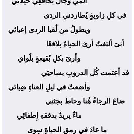
ألمي وجال بخافقِي خُيلائي
في كلِ زاويةٍ يُطاردني الردى ‍
ويطولُ من لُقيا الردى إعيائي
أنىَ ألتفتُ أرىَ الحياةَ بلاقعًا ‍
وأرىَ بكلِ بُقيعةٍ بلُواي
قد أعتمت كُل الدروبِ بساحتِي ‍
وأضعتُ في ليلِ العناءِِ ضِيائي
ضاعَ الرجاءُ هُنا وحاط بجثتي ‍
ماءٌ يريدُ بدفقهِ إِطفائِي
ما عادَ في رمقِ الحياةِ سِوى