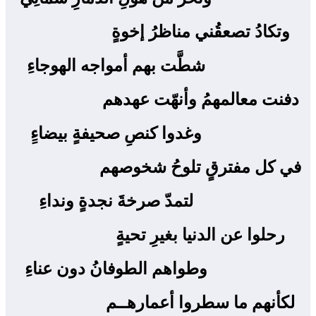
وتكادُ تصعقُني مناظرُ إخوةٍ ‍
شطَّت بهم أمواجه الهوجاءِ
دفنت معالمهمُ وأنهّت عهدهم ‍
وغدوا كنصِ صحيفةٍ بيضاءِِ
في كل مفترقٍ تلوحُ شخوصهم ‍
لتمدّ صرخةَ نجدةٍ ونداءِ
رحلوا عن الدنيا بغيرِ تحيةٍ ‍
وطواهم الطوفانُ دون عناءِ
لكأنهم ما سطروا أعمارهــم ‍