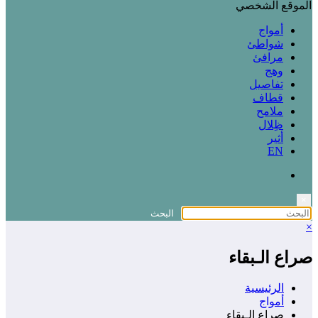
الموقع الشخصي
أمواج
شواطئ
مرافئ
وهج
تفاصيل
قطاف
ملامح
ظِلال
أثير
EN
×
×
صراع الـبقاء
الرئيسية
أمواج
صراع الـبقاء