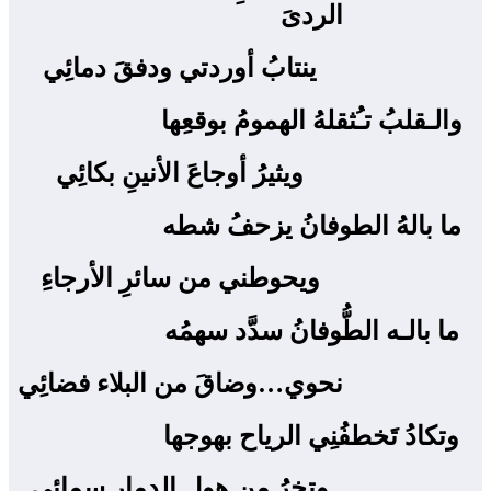
الردىَ ‍
ينتابُ أوردتي ودفقَ دمائِي
والـقلبُ تـُثقلهُ الهمومُ بوقعِها ‍
ويثيرُ أوجاعَ الأنينِ بكائِي
ما بالهُ الطوفانُ يزحفُ شطه ‍
ويحوطني من سائرِ الأرجاءِ
ما بالـه الطُّوفانُ سدَّد سهمُه ‍
نحوي…وضاقَ من البلاء فضائِي
وتكادُ تَخطفُنِي الرياح بهوجها ‍
وتخرُ من هولِ الدمارِ سمائِي