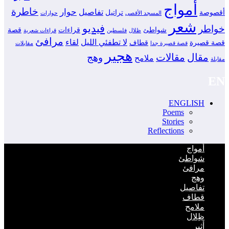
أمواج
خاطرة
حوار
تفاصيل
أقصوصة
تراتيل
المسجد الأقصى
حوارات
شعر
فيديو
خواطر
شواطئ
قراءات
قصة
ظلال
فلسطين
قراءات شعرية
مرافئ
لا تطفئي الليل
لقاء
قصة قصيرة
قطاف
قصة قصيرة جدا
مقابلات
هجير
مقال
مقالات
وهج
ملامح
مقابلة
EN
ENGLISH
Poems
Stories
Reflections
أمواج
شواطئ
مرافئ
وهج
تفاصيل
قطاف
ملامح
ظِلال
أثير