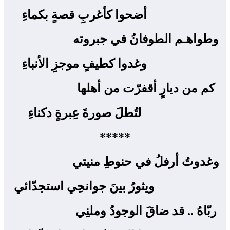
أضحوا كأغربِِ قصةٍ بكماءِ
وطواهـم الطوفانُ في جبروته ‍
وغدوا كطيفٍ موجزِِ الأنباءِ
كم من ديارٍ أقفرّت من أهلها ‍
لتُطلَ صورةَ عِبرةٍ دكناءِ
*****
وغدوتُ أرفلُ في حنوطِ منيتي ‍
ويثورُ بينَ جوانحِي استجدّائي
ربّاهُ .. قد ضاقَ الوجودُ وملنِي ‍