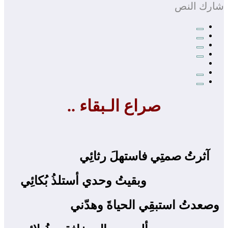
شارك النص
صراع الـبقاء ..
آثرتُ صمتِي فاستهلَ رثائِي ‍
وبقيتُ وحدي أستلذُ بُكائِي
وصعدتُ استبقِي الحياةَ وهدّني ‍