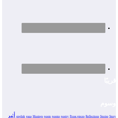
قريبًا
وسوم
أثير
english
gaza
Musings
poem
poems
poetry
Prose pieces
Reflections
Stories
Story