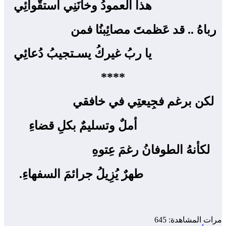
هذا العمودُ وخانَنِي استقّوائِي
رباهُ .. قد عَظمتَ مصائِبنُا فمن ‍
يا ربُ غيركُ يسـتجيبُ دُعائِي
****
لكن برغم فجِيعتِي في خافقي ‍
أملٌ وتسليمٌ بكلِ قضاءِ
لكأنهُ الطوفانُ رغمَ عِتوهِ ‍
طهرٌ يُزِيلُ جرائمَ السفهاءِ.
مرات المشاهدة:
645