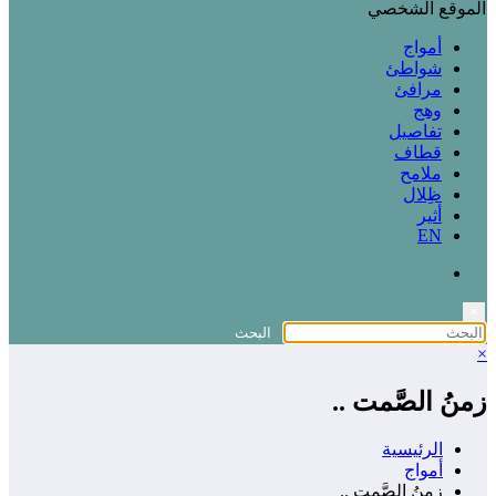
الموقع الشخصي
أمواج
شواطئ
مرافئ
وهج
تفاصيل
قطاف
ملامح
ظِلال
أثير
EN
×
×
زمنُ الصَّمت ..
الرئيسية
أمواج
زمنُ الصَّمت ..