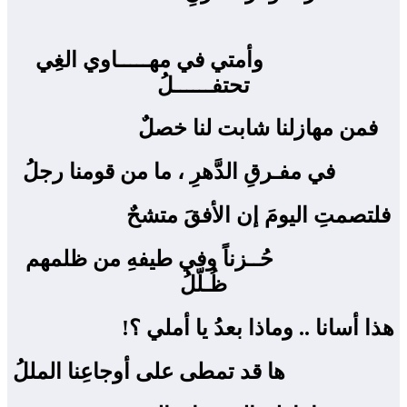
‍
وأمتي في مهـــــاوي الغِي
تحتفــــــلُ
فمن مهازلنا شابت لنا خصلٌ ‍
في مفـرقِ الدَّهرِ ، ما من قومنا رجلُ
فلتصمتِ اليومَ إن الأفقَ متشحٌ ‍
حُــزناً وفي طيفهِ من ظلمهم
ظُـلّلُ
هذا أسانا .. وماذا بعدُ يا أملي ؟! ‍
ها قد تمطى على أوجاعِنا المللُ