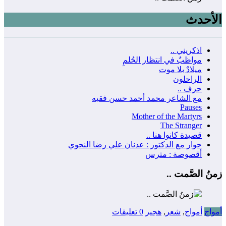
الأحدث
اذكريني ..
مواظبٌ في انتظار الحُلمِ
ميلادٌ بلا موت
الراحلون
حرف ..
مع الشاعر محمد أحمد حسن فقيه
Pauses
Mother of the Martyrs
The Stranger
قصيدة كانوا هنا ..
حوار مع الدكتور : عدنان علي رضا النحوي
أقصوصة : مترس
زمنُ الصَّمت ..
أمواج
أمواج
,
شعر
,
هجير
0 تعليقات