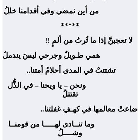
من أين نمضي وفي أقدامنا خللُ
*****
لا تعجبنَّ إذا ما ثُرتُ من ألمٍ !! ‍
همي طـويلٌ وجرحي ليسَ يندملُ
تشتتتْ في المدى أحلامُ أمتنا.. ‍
ونحن – يا ويحنا – في الذُّل
تقتتلُ
ضاعتْ معالمها في كهـفِ غفلتنا.. ‍
وما تنــادى لهـــــا من قومنــا
وشــــلُ