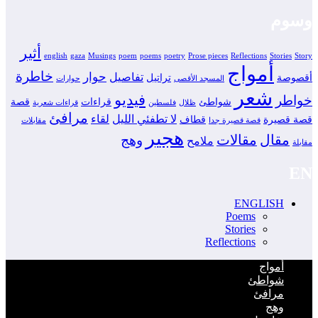
وسوم
أثير
english
gaza
Musings
poem
poems
poetry
Prose pieces
Reflections
Stories
Story
أمواج
خاطرة
حوار
تفاصيل
أقصوصة
تراتيل
المسجد الأقصى
حوارات
شعر
فيديو
خواطر
شواطئ
قراءات
قصة
ظلال
فلسطين
قراءات شعرية
مرافئ
لا تطفئي الليل
لقاء
قصة قصيرة
قطاف
قصة قصيرة جدا
مقابلات
هجير
مقال
مقالات
وهج
ملامح
مقابلة
EN
ENGLISH
Poems
Stories
Reflections
أمواج
شواطئ
مرافئ
وهج