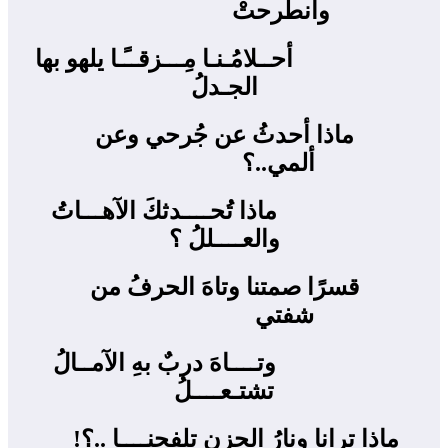
وانطرحتْ
أحــلامُـنـا مِـــزقــًـا يلهو بها
الجـدلُ
ماذا أحدثُ عن جُرحي وعن
ألمي..؟
ماذا تُحــــدثكَ الآهـــاتُ
والعــــللُ ؟
قسرًا صمتنا وتاهَ الحرفُ من
شفتي ‍
وتــــاهَ دربٌ بهِ الآمــالُ
تشتـعــــلُ
ماذا ترانا ونارُ الحزنِ تلفحنــــا ..؟!