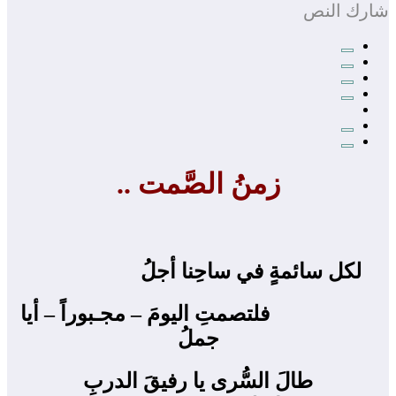
شارك النص
زمنُ الصَّمت ..
لكل سائمةٍ في ساحِنا أجلُ ‍
فلتصمتِ اليومَ – مجـبوراً – أيا
جملُ
طالَ السُّرى يا رفيقَ الدربِ