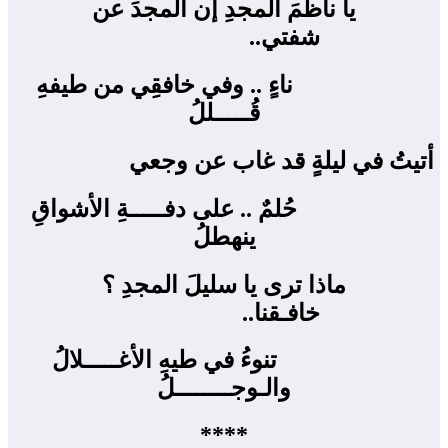
يا ناظمَ المجدِ إن المجدَ عن
شفتي.. ‍
ناءٍ .. وفي خافقِي من طيفهِ
قُـــــللُ
أتيتُ في ليلةٍ قد غاب عن وجعي
حُلمٌ .. على دفـــــةِ الأشواقِ
ينهطلُ
ماذا ترى يا سليلَ المجدِ ؟
خافـقنا..
تنوءُ في طيهِ الأغـــــلالُ
والـوجــــــــلُ
****