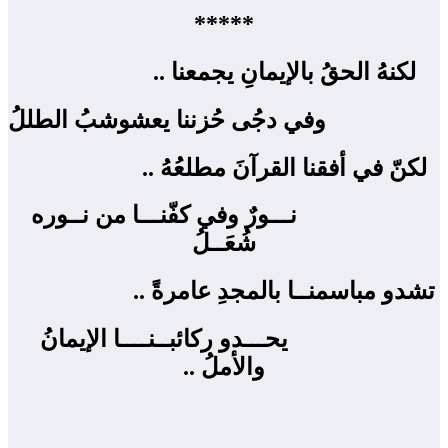
*****
لكنهُ الحقُ بالإيمانِ يجمعنا .. ‍
وفي دجُى حُزننا يعشوشبُ الطللُ
لكنّ في أفقنا القرآنَ مطلعُهُ .. ‍
نـــورٌ وفي كفّنـــا من نــوره
شُعَــلُ
تشدو مباسمنــا بالمجدِ عامرةً .. ‍
يحـــدو ركائبــنــــا الإيمانُ
والأملُ ..