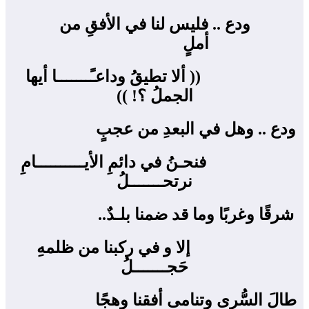
ودع .. فليس لنا في الأفقِ من
أملٍ ‍
(( ألا تطيقُ وداعـًـــــــا أيها
الجملُ ؟! ))
ودع .. وهل في البعدِ من عجبٍ ‍
فنحـنُ في دائمِ الأيــــــــــامِ
نرتحـــــــلُ
شرقًا وغربًا وما قد ضمنا بلـدٌ.. ‍
إلا و في ركبنا من ظلمهِ
حَجـــــــلُ
طالَ السُّرى وتنامى أفقنا وهجًا ‍