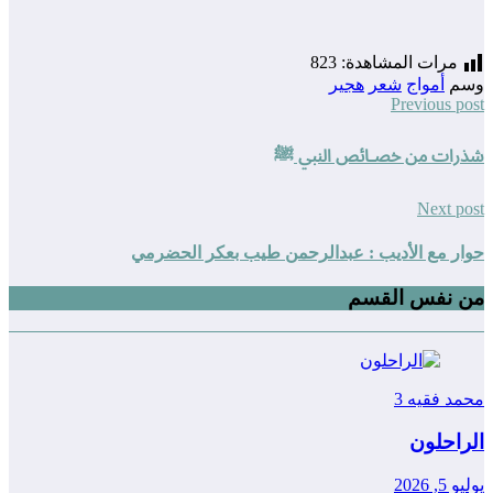
مرات المشاهدة:
823
وسم
أمواج
شعر
هجير
Previous post
شذرات من خصـائص النبي ﷺ
Next post
حوار مع الأديب : عبدالرحمن طيب بعكر الحضرمي
من نفس القسم
محمد فقيه
3
الراحلون
يوليو 5, 2026