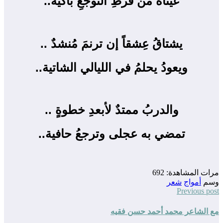
عيناهُ من فرطِ التوجعِ باكية..
يشتاقُ عِشقاً إن ترنمَ مُنشدٌ ..
ويعودُ يحلمُ في الليالي الشاتية..
والدربُ ممتدٌ لأبعدِ خطوةٍ ..
تمضي به عجلى وترجعُ حافية..
مرات المشاهدة:
692
وسم
أمواج
شعر
Previous post
مع الشاعر محمد أحمد حسن فقيه