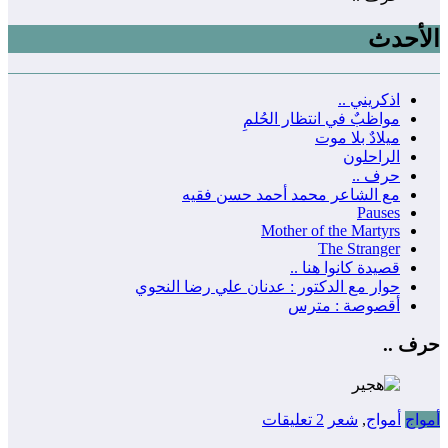
الأحدث
اذكريني ..
مواظبٌ في انتظار الحُلمِ
ميلادٌ بلا موت
الراحلون
حرف ..
مع الشاعر محمد أحمد حسن فقيه
Pauses
Mother of the Martyrs
The Stranger
قصيدة كانوا هنا ..
حوار مع الدكتور : عدنان علي رضا النحوي
أقصوصة : مترس
حرف ..
أمواج
أمواج
,
شعر
2 تعليقات