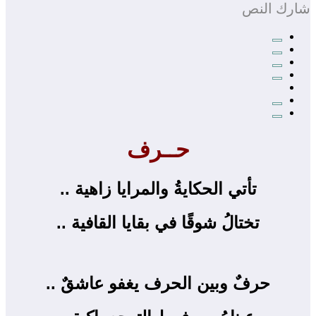
شارك النص
حــرف
تأتي الحكايةُ والمرايا زاهية ..
تختالُ شوقًا في بقايا القافية ..
حرفٌ وبين الحرف يغفو عاشقٌ ..