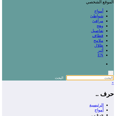
الموقع الشخصي
أمواج
شواطئ
مرافئ
وهج
تفاصيل
قطاف
ملامح
ظِلال
أثير
EN
×
×
حرف ..
الرئيسية
أمواج
حرف ..