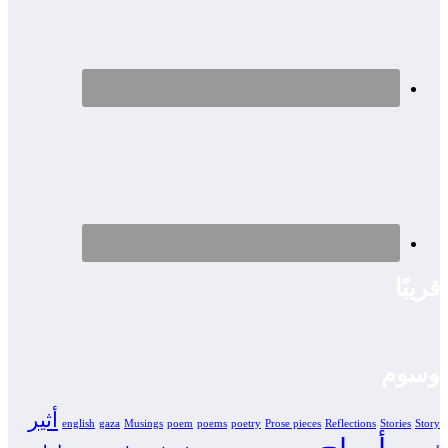
قريبًا
وسوم
أثير
english
gaza
Musings
poem
poems
poetry
Prose pieces
Reflections
Stories
Story