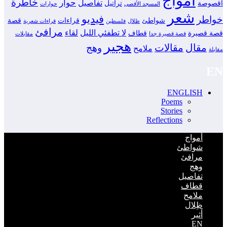
أمواج
خاطرة
حوار
تفاصيل
أقصوصة
تراتيل
المسجد الأقصى
حوارات
شعر
فيديو
خواطر
شواطئ
قراءات
قصة
ظلال
فلسطين
قراءات شعرية
مرافئ
لا تطفئي الليل
لقاء
قصة قصيرة
قطاف
قصة قصيرة جدا
مقابلات
هجير
مقال
مقالات
وهج
ملامح
مقابلة
EN
ENGLISH
Poems
Stories
Reflections
أمواج
شواطئ
مرافئ
وهج
تفاصيل
قطاف
ملامح
ظِلال
أثير
EN