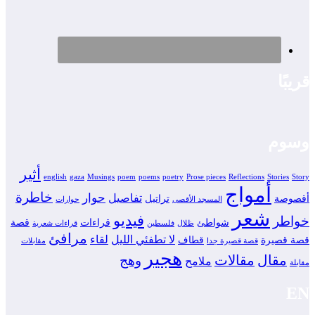
قريبًا
وسوم
أثير
english
gaza
Musings
poem
poems
poetry
Prose pieces
Reflections
Stories
Story
أمواج
خاطرة
حوار
تفاصيل
أقصوصة
تراتيل
المسجد الأقصى
حوارات
شعر
فيديو
خواطر
شواطئ
قراءات
قصة
ظلال
فلسطين
قراءات شعرية
مرافئ
لا تطفئي الليل
لقاء
قصة قصيرة
قطاف
قصة قصيرة جدا
مقابلات
هجير
مقال
مقالات
وهج
ملامح
مقابلة
EN