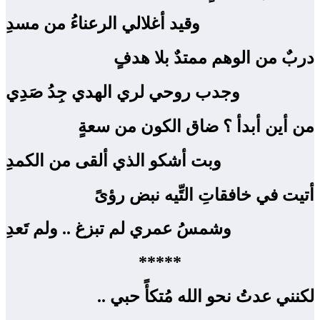
وقيد أغلالي الرعناءُ من مسدِ
دربٌ من الوهم ممتدٌ بلا هدفٍ
وجدب روحي لري الهدي جِدُ صَدِي
من أين أبدأ ؟ ضاق الكون من سعةٍ
وبت أشكو الذي ألقى من الكمدِ
أتيت في خافقاتِ التِّيه نبض رؤىً
وشمسُ عمري لم تبزغ .. ولم تَعدِ
*****
لكنني عدتُ نحو الله مُتكأً حبي ..