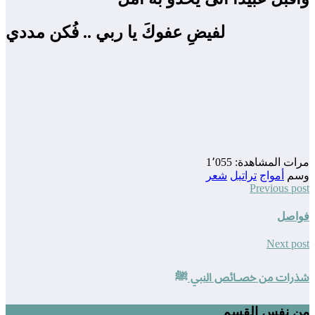
لفيضِ عفوكَ يا ربي .. فُكن مددي
مرات المشاهدة:
1٬055
وسم
أمواج
تراتيل
شعر
Previous post
فواصل
Next post
شذرات من خصـائص النبي ﷺ
من نفس القسم