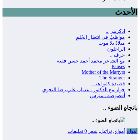
الأحدث
اذكريني ..
مواظبٌ في انتظار الحُلمِ
ميلادٌ بلا موت
الراحلون
حرف ..
مع الشاعر محمد أحمد حسن فقيه
Pauses
Mother of the Martyrs
The Stranger
قصيدة كانوا هنا ..
حوار مع الدكتور : عدنان علي رضا النحوي
أقصوصة : مترس
باتجاهِ الضوء ..
أمواج
أمواج
,
تراتيل
,
شعر
0 تعليقات