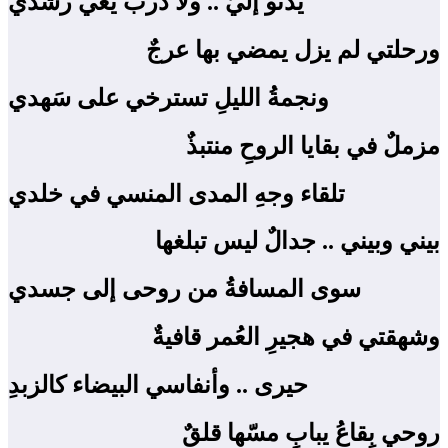
يدنو إليّ .. ولا دربٌ يعي رشدي
ورحلتي لم يزل يمضي بها عرجٌ
ونجمةُ الليلِ تسترخي على سَهدي
مزملٌ في بقايا الروحِ منتبذٌ
تلقاء وجهِ المدى المنسي في خلدي
بيني وبيني .. جدالٌ ليس تبلغها
سوى المسافةُ من روحى إلى جسدي
وشهقتي في هجيرِ العُمر قافيةٌ
حيرى .. وأنفاسي البيضاء كالزبدِ
روحي بِقاعُ يبابٍ مسّها قلقٌ