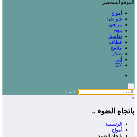
الموقع الشخصي
أمواج
شواطئ
مرافئ
وهج
تفاصيل
قطاف
ملامح
ظِلال
أثير
EN
×
×
باتجاهِ الضوء ..
الرئيسية
أمواج
باتجاهِ الضوء ..