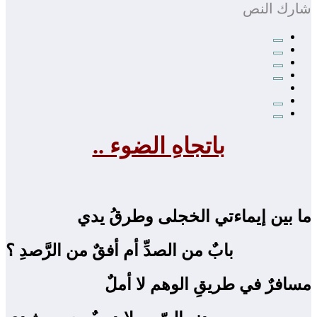
شارك النص
باتجاهِ الضوء ..
ما بين إيماءتي الخجلى وطرقُ يدي
بابٌ من الصدِّ أم أفقٌ من الرَّصدِ ؟
مسافرٌ في طريقِ الوهم لا أملٌ