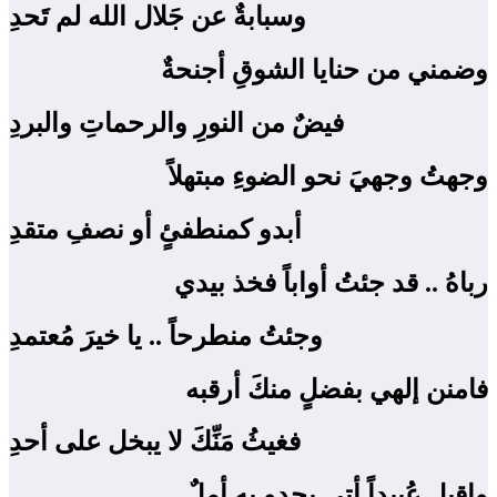
وسبابةٌ عن جَلال الله لم تَحدِ
وضمني من حنايا الشوقِ أجنحةٌ
فيضٌ من النورِ والرحماتِ والبردِ
وجهتُ وجهيَ نحو الضوءِ مبتهلاً
أبدو كمنطفئٍ أو نصفِ متقدِ
رباهُ .. قد جئتُ أواباً فخذ بيدي
وجئتُ منطرحاً .. يا خيرَ مُعتمدِ
فامنن إلهي بفضلٍ منكَ أرقبه
فغيثُ مَنِّكَ لا يبخل على أحدِ
واقبل عُبيداً أتى يحدو به أملٌ