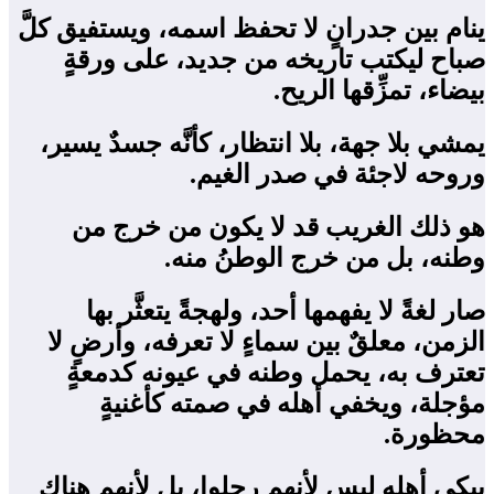
ينام بين جدرانٍ لا تحفظ اسمه، ويستفيق كلَّ
صباح ليكتب تاريخه من جديد، على ورقةٍ
بيضاء، تمزِّقها الريح.
يمشي بلا جهة، بلا انتظار، كأنَّه جسدٌ يسير،
وروحه لاجئة في صدر الغيم.
هو ذلك الغريب قد لا يكون من خرج من
وطنه، بل من خرج الوطنُ منه.
صار لغةً لا يفهمها أحد، ولهجةً يتعثَّر بها
الزمن، معلقٌ بين سماءٍ لا تعرفه، وأرضٍ لا
تعترف به، يحمل وطنه في عيونه كدمعةٍ
مؤجلة، ويخفي أهله في صمته كأغنيةٍ
محظورة.
يبكي أهله ليس لأنهم رحلوا، بل لأنهم هناك