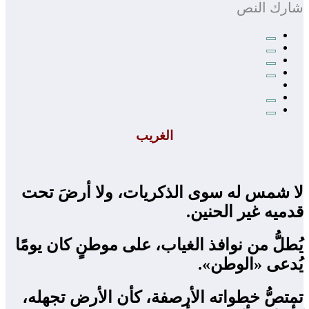
شارك النص
الغريب
لا شمس له سوى الذكريات، ولا أرضَ تحت
قدميه غير الحنين.
يُطلُّ من نوافذ الغياب، على موطنٍ كان يومًا
يُدعى «الوطن».
تمتصُّ خطواته الأرصفة، كأن الأرض تجهله،