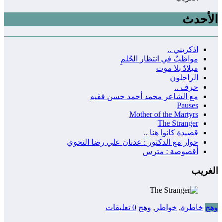
الأحدث
اذكريني ..
مواظبٌ في انتظار الحُلمِ
ميلادٌ بلا موت
الراحلون
حرف ..
مع الشاعر محمد أحمد حسن فقيه
Pauses
Mother of the Martyrs
The Stranger
قصيدة كانوا هنا ..
حوار مع الدكتور : عدنان علي رضا النحوي
أقصوصة : مترس
الغريب
وهج
خاطرة
,
خواطر
,
وهج
0 تعليقات