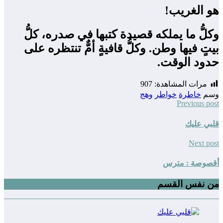
هو الغريب!
وكلُّ ما يملكه قصيدة كتبها في صدره، كلُّ
بيتٍ فيها وطن. وكلُّ قافيةٍ أمٌّ تنتظره على
حدود الوقت.
مرات المشاهدة:
907
وسم
خاطرة
خواطر
وهج
Previous post
قلبي عليك
Next post
أقصوصة : مترس
من نفس القسم