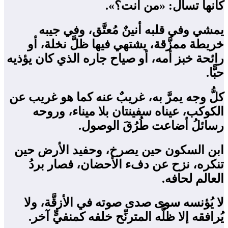
كأنها تسأل: «من أنت؟».
يمشي وفي قلبه أنينٌ مُعتَّق، وفي جيبه
خريطة ممزَّقة، يشتهي فيها ظلَّ نخلة، أو
رائحة خبز أمه، أو صياح جاره الذي كان يؤذيه
حبًّا.
كلُّ وجه يمرَّ به، غريبٌ عنه كما هو غريب عن
الكوكب، عيناه سفينتان بلا ميناء، وروحه
رسائلُ أضاعت طُرُقَ الوصول.
ابن السكون حين يصرخ، وحفيد الأرض حين
تنكره، نزح عن دفء الأحضان، فصار بردُ
العالم لحافه.
لا يُؤنسه سوى صدى صوته في الأزقَّة، ولا
يُرافقه إلا ظلُّه المترنِّح خلفه كمنفيٍّ آخر.