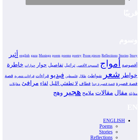
قريبًا
وسوم
أثير
english
gaza
Musings
poem
poems
poetry
Prose pieces
Reflections
Stories
Story
أمواج
خاطرة
حوار
تفاصيل
أقصوصة
تراتيل
المسجد الأقصى
حوارات
شعر
فيديو
خواطر
شواطئ
قراءات
قصة
ظلال
فلسطين
قراءات شعرية
مرافئ
لا تطفئي الليل
لقاء
قصة قصيرة
قطاف
قصة قصيرة جدا
مقابلات
هجير
مقال
مقالات
وهج
ملامح
مقابلة
EN
ENGLISH
Poems
Stories
Reflections