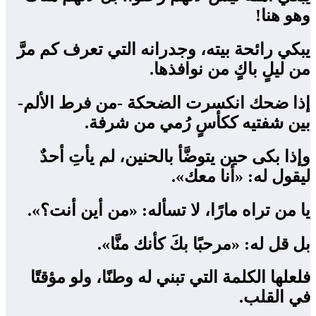
وهو هنا!
يبكي رائحة بيته، وجدرانه التي تعرف كم مرَّ
من ليلٍ باكٍ من نوافذها.
إذا ضحك انكسرت الضحكة -من فرط الألم-
بين شفتيه ككأسٍ رُمي من شرفة.
وإذا بكى حين يتوضَّأ بالحنين، لم يأتِ أحدٌ
ليقول له: «أنا معك».
يا من تراه مارًا، لا تسأله: «من أين أنت؟».
بل قل له: «مرحبًا بكَ كأنك منَّا».
فلعلها الكلمة التي تبني له وطنًا، ولو مؤقتًا
في القلب.