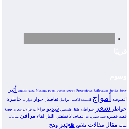
قريبًا
وسوم
أثير
english
gaza
Musings
poem
poems
poetry
Prose pieces
Reflections
Stories
Story
أمواج
خاطرة
حوار
تفاصيل
أقصوصة
تراتيل
المسجد الأقصى
حوارات
شعر
فيديو
خواطر
شواطئ
قراءات
قصة
ظلال
فلسطين
قراءات شعرية
مرافئ
لا تطفئي الليل
لقاء
قصة قصيرة
قطاف
قصة قصيرة جدا
مقابلات
هجير
مقال
مقالات
وهج
ملامح
مقابلة