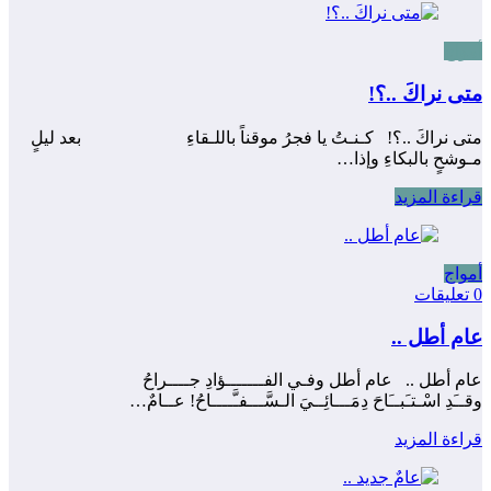
أمواج
متى نراكَ ..؟!
متى نراكَ ..؟! كـنـتُ يا فجرُ موقناً باللـقاءِ بعد ليلٍ
مـوشحٍ بالبكاءِ وإذا…
قراءة المزيد
أمواج
0 تعليقات
عام أطل ..
عام أطل .. عام أطل وفـي الفـــــــؤادِ جــــراحُ
وقــَدِ اسْـتـَبــَاحَ دِمَـــائِــيَ الـسَّـــفـَّــــاحُ! عــامٌ…
قراءة المزيد