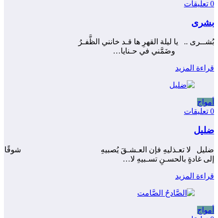
0 تعليقات
بشرى
بُشــرى .. يا ليلة القهرِ ها قـد خانني الظَّفـرُ ‍
وضَمَّني في حـنايا…
قراءة المزيد
أمواج
0 تعليقات
ضليل
ضليل لا تعـذليهِ فإن العـشـقَ يُصبيهِ ‍ شوقًا
إلى غادةٍ بالحسـنِ تسـبيهِ لا…
قراءة المزيد
أمواج