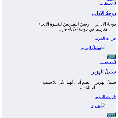
0 تعليقات
دوحةُ الآداب
دوحةُ الآداب .. رقصَ الـقـريضُ لـنشوةِ الإيحاءِ ‍
مُترنـماً في دوحةِ الأدَّباءِ في…
قراءة المزيد
أمواج
0 تعليقات
سليلُ الهزبر
سليلُ الهزبر .. نعـم أنا .. أيهـا الآتي بلا سببِ ‍
أنا الذي…
قراءة المزيد
أمواج