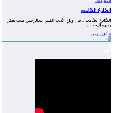
0 تعليقات
الصَّادحُ الصَّامت
الصَّادحُ الصَّامت .. فـي وداعِ الأديب الكبير عبدالرحمن طيب بعكر -
رحمه الله - …
قراءة المزيد
1
2
تعدد
صفحات
أثير
المقالات