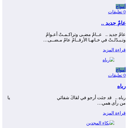
أمواج
0 تعليقات
عامٌ جديد ..
عامٌ جديد .. عــامٌ مضـى وتراكـمـتْ أعـوامُ
وتـبـدّلـتْ في خـانهـا الأرقــامُ عامٌ مـضــى…
قراءة المزيد
أمواج
0 تعليقات
رباه
رباه .. قد جئت أرجو في لقاكَ شفائي ‍ يا
من رأى همي…
قراءة المزيد