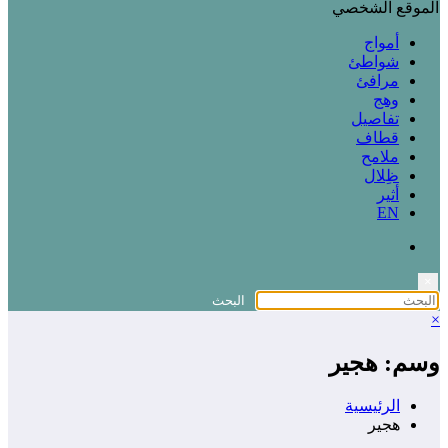
الموقع الشخصي
أمواج
شواطئ
مرافئ
وهج
تفاصيل
قطاف
ملامح
ظِلال
أثير
EN
×
×
وسم: هجير
الرئيسية
هجير