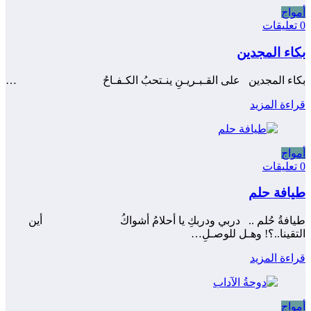
أمواج
0 تعليقات
بكاء المجدين
بكاء المجدين على القـبـريـنِ ينـتحبُ الكـفـاحُ …
قراءة المزيد
أمواج
0 تعليقات
طيافة حلم
طيافةُ حُلم .. دربي ودربكِ يا أحلامُ أشواكُ ‍ أين
التقينا..؟! وهـل للوصـلِ…
قراءة المزيد
أمواج