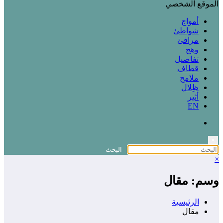
الموقع الشخصي
أمواج
شواطئ
مرافئ
وهج
تفاصيل
قطاف
ملامح
ظِلال
أثير
EN
×
×
وسم: مقال
الرئيسية
مقال