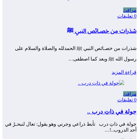
مرافئ
0 تعليقات
شذرات من خصـائص النبي ﷺ
شذرات من خصـائص النبي ﷺ الحمدلله والصلاة والسلام على
رسول الله ﷺ وبعد كما اصطفى…
قراءة المزيد
مرافئ
0 تعليقات
جولة في ذاتِ درب ..
جولة في ذاتِ درب تأبط ذراعي وجرني وهو يقول: تعال لنبحـرُ في
أحد الدروب..!…