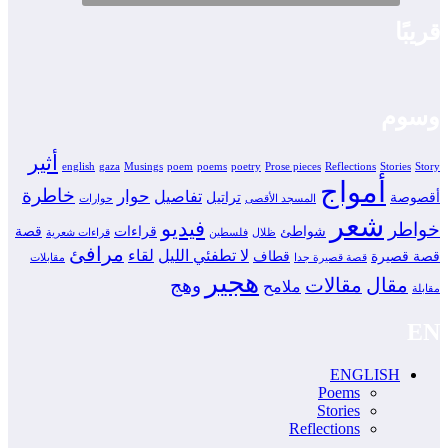
قريبًا
وسوم
أثير
english
gaza
Musings
poem
poems
poetry
Prose pieces
Reflections
Stories
Story
أمواج
خاطرة
حوار
تفاصيل
أقصوصة
تراتيل
المسجد الأقصى
حوارات
شعر
فيديو
خواطر
شواطئ
قراءات
قصة
ظلال
فلسطين
قراءات شعرية
مرافئ
لا تطفئي الليل
لقاء
قصة قصيرة
قطاف
قصة قصيرة جدا
مقابلات
هجير
مقال
مقالات
وهج
ملامح
مقابلة
EN
ENGLISH
Poems
Stories
Reflections