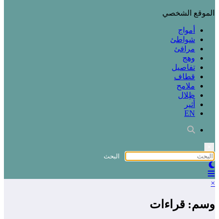
الموقع الشخصي
أمواج
شواطئ
مرافئ
وهج
تفاصيل
قطاف
ملامح
ظِلال
أثير
EN
×
×
وسم: قراءات