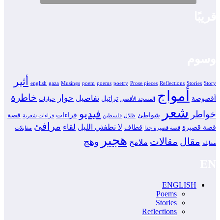
قريبًا
وسوم
أثير
english
gaza
Musings
poem
poems
poetry
Prose pieces
Reflections
Stories
Story
أمواج
خاطرة
حوار
تفاصيل
أقصوصة
تراتيل
المسجد الأقصى
حوارات
شعر
فيديو
خواطر
شواطئ
قراءات
قصة
ظلال
فلسطين
قراءات شعرية
مرافئ
لا تطفئي الليل
لقاء
قصة قصيرة
قطاف
قصة قصيرة جدا
مقابلات
هجير
مقال
مقالات
وهج
ملامح
مقابلة
EN
ENGLISH
Poems
Stories
Reflections