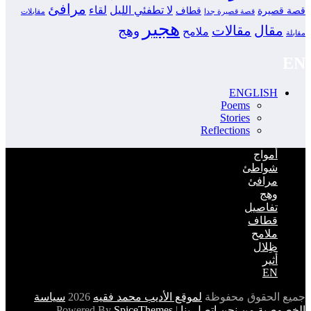
مرافئ
لا تطفئي الليل
لقاء
قصة قصيرة
قطاف
قصة قصيرة جدا
مقابلات
هجير
مقال
مقالات
وهج
ملامح
مقابلة
EN
ENGLISH
Poems
Stories
Reflections
أمواج
شواطئ
مرافئ
وهج
تفاصيل
قطاف
ملامح
ظِلال
أثير
EN
جميع الحقوق محفوظة
لموقع الأديب محمد فقيه
2026
سياسة
الخصوصية
من نحن
اتصل بنا
| Powered By
SpiceThemes