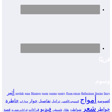
قريبًا
وسوم
أثير
english
gaza
Musings
poem
poems
poetry
Prose pieces
Reflections
Stories
Story
أمواج
خاطرة
حوار
تفاصيل
أقصوصة
تراتيل
المسجد الأقصى
حوارات
شعر
فيديو
خواطر
شواطئ
قراءات
قصة
ظلال
فلسطين
قراءات شعرية